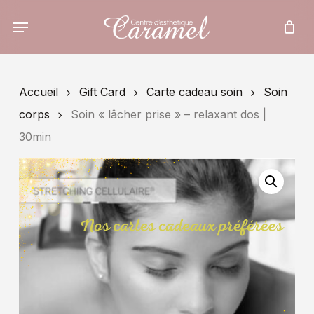
Skip
to
main
content
Accueil
Gift Card
Carte cadeau soin
Soin
corps
Soin « lâcher prise » – relaxant dos |
30min