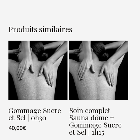
Produits similaires
VIEW CARD
VIEW CARD
Gommage Sucre
Soin complet
et Sel | 0h30
Sauna dôme +
Gommage Sucre
40,00
€
et Sel | 1h15