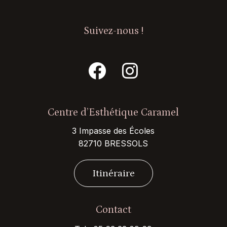
Suivez-nous !
Centre d’Esthétique Caramel
3 Impasse des Écoles
82710 BRESSOLS
I
t
i
n
é
r
a
i
r
e
Contact