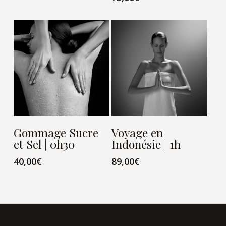
VIEW CARD
VIEW CARD
Gommage Sucre
Voyage en
et Sel | 0h30
Indonésie | 1h
40,00
€
89,00
€