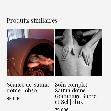
Produits similaires
VIEW CARD
VIEW CARD
Séance de Sauna
Soin complet
dôme | 0h30
Sauna dôme +
Gommage Sucre
35,00
€
et Sel | 1h15
75,00
€