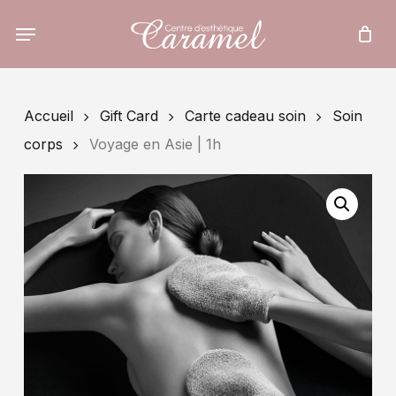
Skip
to
main
content
Accueil
Gift Card
Carte cadeau soin
Soin
corps
Voyage en Asie | 1h