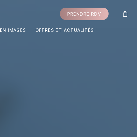
P
R
E
N
D
R
E
R
D
V
EN IMAGES
OFFRES ET ACTUALITÉS