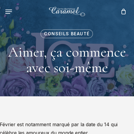
Skip
to
main
content
CONSEILS BEAUTÉ
Aimer, ça commence
avec soi-même
Février est notamment marqué par la date du 14 qui
célèbre les amoureux du monde entier.