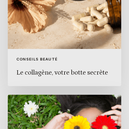
CONSEILS BEAUTÉ
Le collagène, votre botte secrète
Comment
préparer
sa
peau