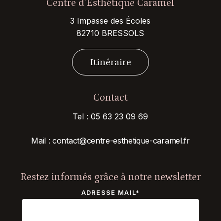
Centre d’Esthétique Caramel
3 Impasse des Écoles
82710 BRESSOLS
I
t
i
n
é
r
a
i
r
e
Contact
Tel :
05 63 23 09 69
Mail :
contact@centre-esthetique-
caramel.fr
Restez informés grâce à notre newsletter
ADRESSE MAIL*