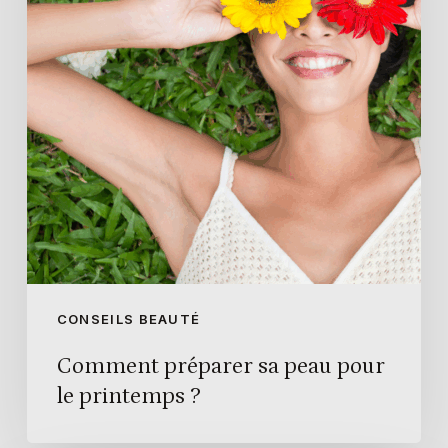
pour
le
printemps
?
CONSEILS BEAUTÉ
Comment préparer sa peau pour
le printemps ?