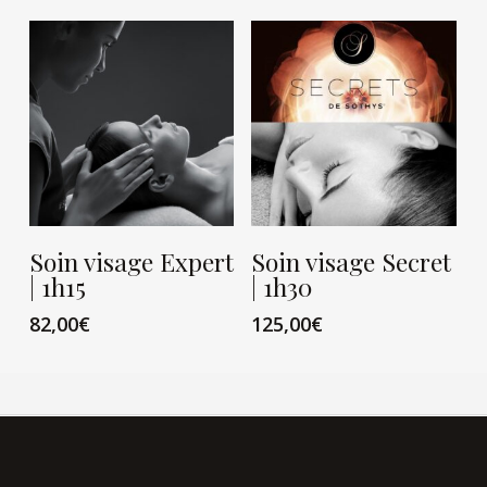
VIEW CARD
VIEW CARD
Soin visage Expert
Soin visage Secret
| 1h15
| 1h30
82,00
€
125,00
€