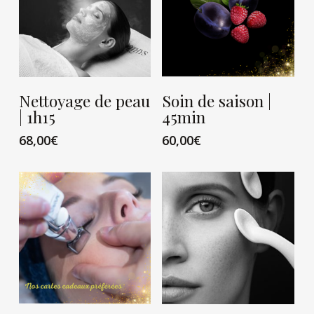
VIEW CARD
VIEW CARD
Nettoyage de peau
Soin de saison |
| 1h15
45min
68,00
€
60,00
€