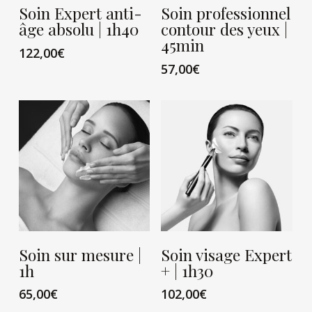
VIEW CARD
VIEW CARD
Soin Expert anti-
Soin professionnel
âge absolu | 1h40
contour des yeux |
45min
122,00
€
57,00
€
VIEW CARD
VIEW CARD
Soin sur mesure |
Soin visage Expert
1h
+ | 1h30
65,00
€
102,00
€