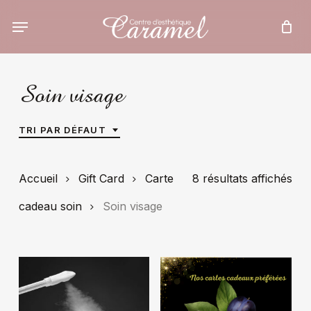
Skip
to
main
content
Soin visage
TRI PAR DÉFAUT
Accueil
Gift Card
Carte
8 résultats affichés
cadeau soin
Soin visage